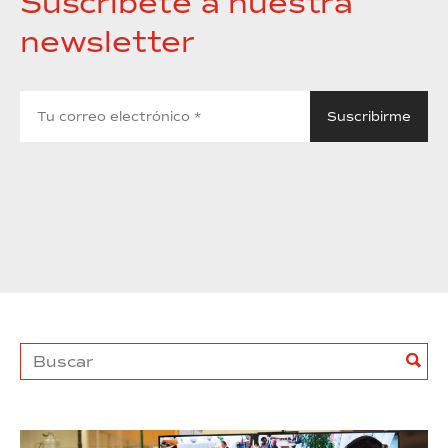
Suscríbete a nuestra
newsletter
Buscar
Bus