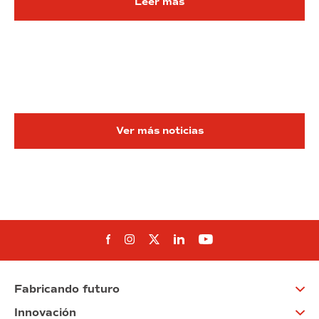
Leer más
Ver más noticias
Síguenos en Facebook
Síguenos en Instagram
Síguenos en Twitter
Síguenos en Linkedin
Síguenos en You
Fabricando futuro
Innovación