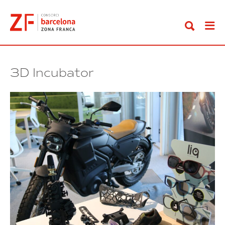
Ir
al
contenido
3D Incubator