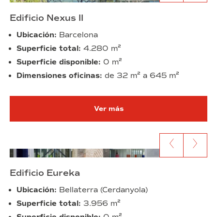
Edificio Nexus II
Ubicación:
Barcelona
Superficie total:
4.280 m²
Superficie disponible:
0 m²
Dimensiones oficinas:
de 32 m² a 645 m²
Ver más
Ir al anterior contenido
Ir al siguien
Edificio Eureka
Ubicación:
Bellaterra (Cerdanyola)
Superficie total:
3.956 m²