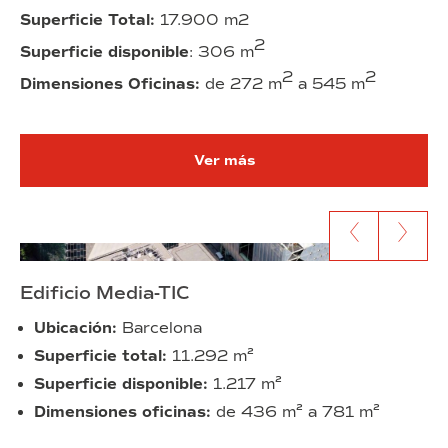
Superficie Total:
17.900 m2
2
Superficie disponible
: 306 m
2
2
Dimensiones Oficinas:
de 272 m
a 545 m
Ver más
Ir al anterior contenido
Ir al siguien
Edificio Media-TIC
Ubicación:
Barcelona
Superficie total:
11.292 m²
Superficie disponible:
1.217
m²
Dimensiones oficinas:
de 436 m² a 781 m²