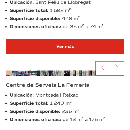
Ubicación:
Sant Feliu de Llobregat
Superficie total:
1.592
m²
Superficie disponible:
448
m²
Dimensiones oficinas:
de 35 m² a 74 m²
Ver más
Ir al anterior contenido
Ir al siguien
Centre de Serveis La Ferreria
Ubicación:
Montcada i Reixac
Superficie total:
1.240 m²
Superficie disponible:
236 m²
Dimensiones oficinas:
de 13 m² a 175 m²