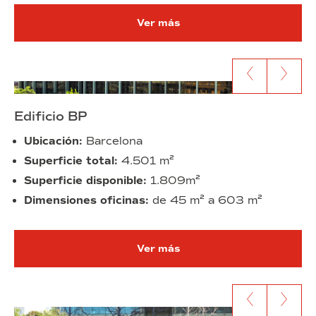
Ver más
Ir al anterior contenido
Ir al siguien
Edificio BP
Ubicación:
Barcelona
Superficie total:
4.501 m²
Superficie disponible:
1.809m²
Dimensiones oficinas:
de 45 m² a 603 m²
Ver más
Ir al anterior contenido
Ir al siguien