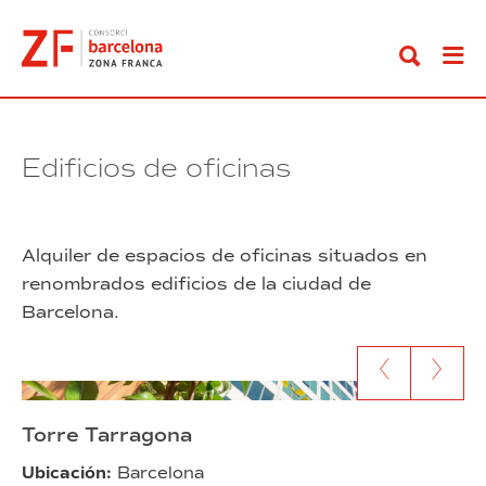
Ir
al
contenido
Edificios de oficinas
Alquiler de espacios de oficinas situados en
renombrados edificios de la ciudad de
Barcelona.
Ir al anterior contenido
Ir al siguien
Torre Tarragona
Ubicación:
Barcelona