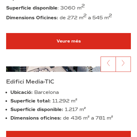
2
Superfície disponible
: 3060 m
2
2
Dimensions Oficines:
de 272 m
a 545 m
Veure més
Anar al contingut anterior
Anar al segü
Edifici Media-TIC
Ubicació:
Barcelona
Superfície total:
11.292 m²
Superfície disponible:
1.217 m²
Dimensions oficines:
de 436 m² a 781 m²