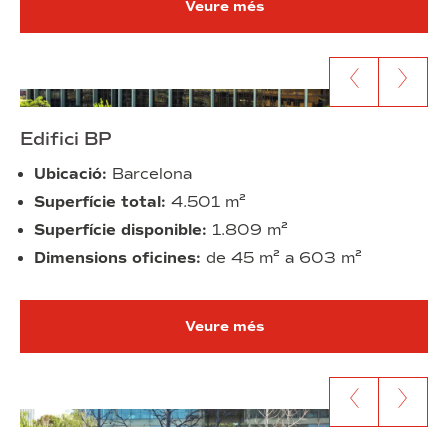
Veure més
Anar al contingut anterior
Anar al segü
Edifici BP
Ubicació:
Barcelona
Superfície total:
4.501 m²
Superfície disponible:
1.809 m²
Dimensions oficines:
de 45 m² a 603 m²
Veure més
Anar al contingut anterior
Anar al segü