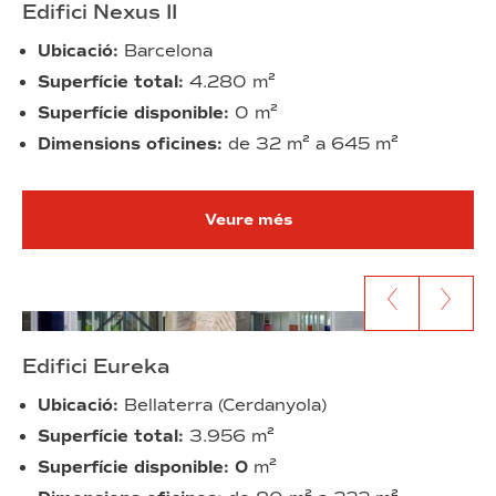
Edifici Nexus II
Ubicació:
Barcelona
Superfície total:
4.280 m²
Superfície disponible:
0 m²
Dimensions oficines:
de 32 m² a 645 m²
Veure més
Anar al contingut anterior
Anar al segü
Edifici Eureka
Ubicació:
Bellaterra (Cerdanyola)
Superfície total:
3.956 m²
Superfície disponible: 0
m²