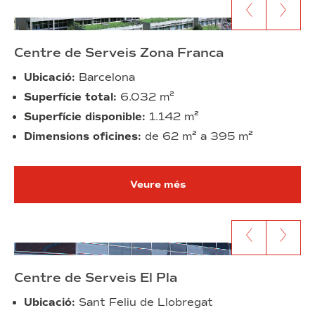
Anar al contingut anterior
Anar al segü
Centre de Serveis Zona Franca
Ubicació:
Barcelona
Superfície total:
6.032 m²
Superfície disponible:
1.142 m²
Dimensions oficines:
de 62 m² a 395 m²
Veure més
Anar al contingut anterior
Anar al segü
Centre de Serveis El Pla
Ubicació:
Sant Feliu de Llobregat