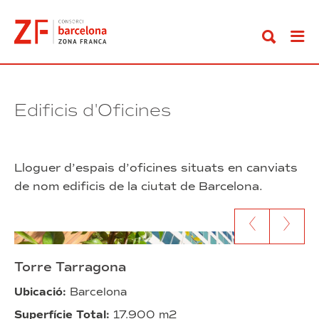
Anar
al
contingut
Edificis d'Oficines
Lloguer d’espais d’oficines situats en canviats
de nom edificis de la ciutat de Barcelona.
Anar al contingut anterior
Anar al segü
Torre Tarragona
Ubicació:
Barcelona
Superfície Total:
17.900 m2