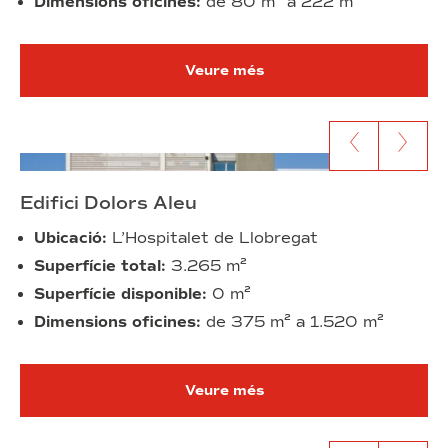
Dimensions oficines:
de 80 m² a 222 m²
Veure més
Anar al contingut anterior
Anar al segü
Edifici Dolors Aleu
Ubicació:
L’Hospitalet
de
Llobregat
Superfície total:
3.265 m²
Superfície disponible:
0 m²
Dimensions oficines:
de 375 m² a 1.520 m²
Veure més