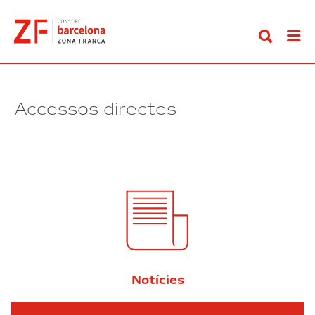
Anar
al
contingut
Accessos directes
Notícies