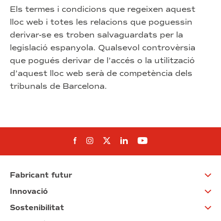
Els termes i condicions que regeixen aquest
lloc web i totes les relacions que poguessin
derivar-se es troben salvaguardats per la
legislació espanyola. Qualsevol controvèrsia
que pogués derivar de l’accés o la utilització
d’aquest lloc web serà de competència dels
tribunals de Barcelona.
Segueix-nos al Facebook
Segueix-nos a Instagram
Segueix-nos a Twitter
Segueix-nos a Linked
Segueix-nos a Yo
Fabricant futur
Innovació
Sostenibilitat