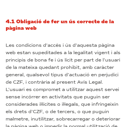
4.1 Obligació de fer un ús correcte de la
pàgina web
Les condicions d’accés i ús d’aquesta pàgina
web estan supeditades a la legalitat vigent i als
principis de bona fe i ús lícit per part de l’usuari
de la mateixa quedant prohibit, amb caràcter
general, qualsevol tipus d’actuació en perjudici
de CZF, i contrària al present Avís Legal.
L’usuari es compromet a utilitzar aquest servei
sense incórrer en activitats que puguin ser
considerades il·lícites o il·legals, que infringeixin
els drets d’CZF, o de tercers, o que puguin
malmetre, inutilitzar, sobrecarregar o deteriorar
la pàgina web o impedir la normal utilització de