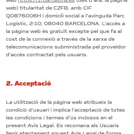
web
https://zfbarcelona.es
(des d’ara, la pàgina
web) titularitat de CZFB, amb CIF
Q0876006H i domicili social a l’avinguda Parc
Logístic, 2-10, 08040 BARCELONA. L’accés a
la pàgina web és gratuït excepte pel que fa al
cost de la connexió a través de la xarxa de
telecomunicacions subministrada pel proveïdor
d’accés contractat pels usuaris.
2. Acceptació
La utilització de la pàgina web atribueix la
condició d’usuari i implica l’acceptació de totes
les condicions i termes d’ús inclosos en el
present Avís Legal. Es recomana als Usuaris
llegir atentament aquest Avís Legal de forma