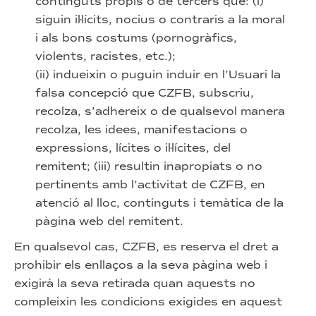
continguts propis o de tercers que: (i)
siguin il·lícits, nocius o contraris a la moral
i als bons costums (pornogràfics,
violents, racistes, etc.);
(ii) indueixin o puguin induir en l’Usuari la
falsa concepció que CZFB, subscriu,
recolza, s’adhereix o de qualsevol manera
recolza, les idees, manifestacions o
expressions, lícites o il·lícites, del
remitent; (iii) resultin inapropiats o no
pertinents amb l’activitat de CZFB, en
atenció al lloc, continguts i temàtica de la
pàgina web del remitent.
En qualsevol cas, CZFB, es reserva el dret a
prohibir els enllaços a la seva pàgina web i
exigirà la seva retirada quan aquests no
compleixin les condicions exigides en aquest