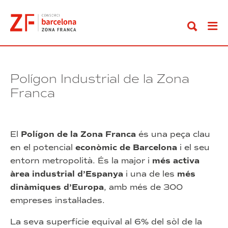
Anar
al
contingut
Polígon Industrial de la Zona
Franca
El
Polígon de la Zona Franca
és una peça clau
en el potencial
econòmic de Barcelona
i el seu
entorn metropolità. És la major i
més activa
àrea industrial d’Espanya
i una de les
més
dinàmiques d’Europa
, amb més de 300
empreses instal·lades.
La seva superfície equival al 6% del sòl de la