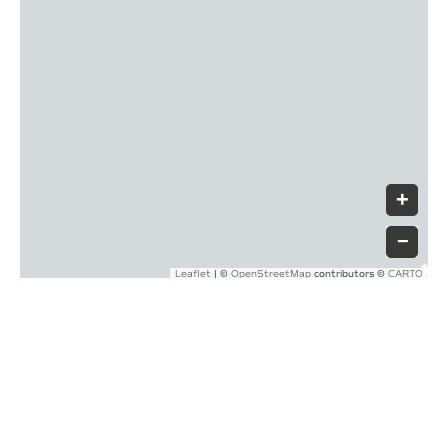
+
−
|
©
contributors ©
Leaflet
OpenStreetMap
CARTO
Tornar