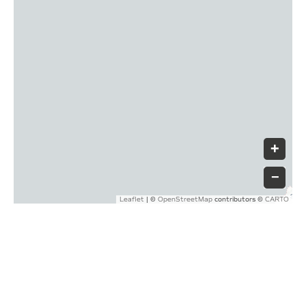
+
−
|
©
contributors ©
Leaflet
OpenStreetMap
CARTO
Volver