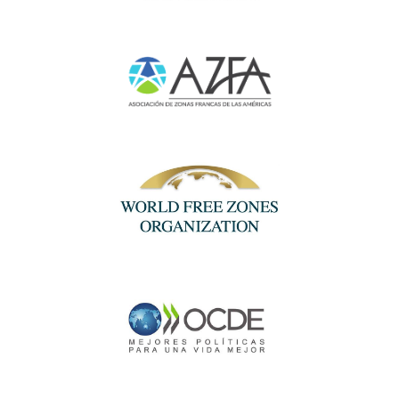
Ir a https://www.asociacionzonasfrancas.org/es
Ir a https://www.worldfzo.org/
Ir a https://www.oecd.org/en.html