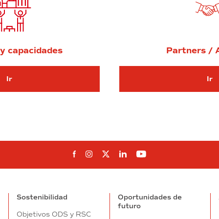
y capacidades
Partners / 
Ir
Ir
Ir Recursos y capacidades
Síguenos en Facebook
Síguenos en Instagram
Síguenos en Twitter
Síguenos en Linkedin
Síguenos en You
Sostenibilidad
Oportunidades de
futuro
Objetivos ODS y RSC