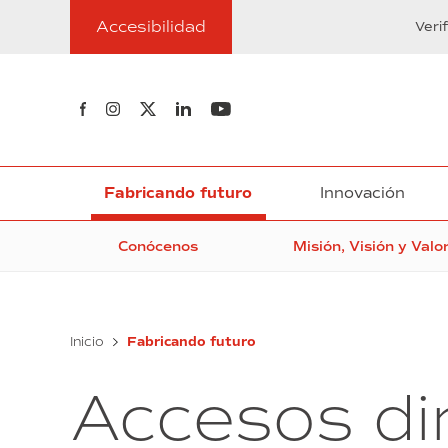
Ir
Accesibilidad
al
Veri
contenido
Síguenos en Facebook
Síguenos en Instagram
Síguenos en Twitter
Síguenos en Linkedin
Síguenos en Youtube
Fabricando futuro
Innovación
Conócenos
Misión, Visión y Valo
Inicio
Fabricando futuro
Accesos di