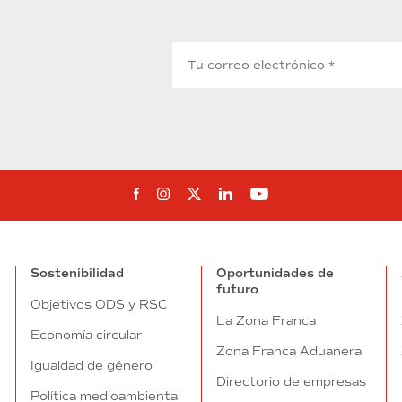
Síguenos en Facebook
Síguenos en Instagram
Síguenos en Twitter
Síguenos en Linkedin
Síguenos en You
Sostenibilidad
Oportunidades de
futuro
Objetivos ODS y RSC
La Zona Franca
Economía circular
Zona Franca Aduanera
Igualdad de género
Directorio de empresas
Política medioambiental