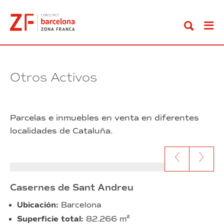
Ir
al
contenido
Otros Activos
Parcelas e inmuebles en venta en diferentes
localidades de Cataluña.
Ir al anterior contenido
Ir al siguien
Casernes de Sant Andreu
Ubicación:
Barcelona
Superficie total:
82.266 m²