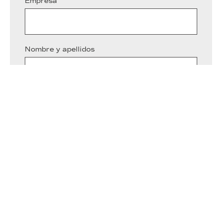
Empresa
Nombre y apellidos
Teléfono
Correo electrónico*
Describe brevemente el motivo de consulta*