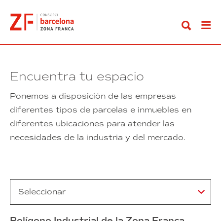
Ir
al
contenido
Encuentra tu espacio
Ponemos
a
disposición
de
las
empresas
diferentes
tipos
de
parcelas
e
inmuebles
en
diferentes
ubicaciones
para atender
las
necesidades
de
la
industria y
del
mercado.
Polígono Industrial de la Zona Franca