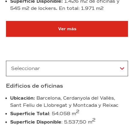
Superficie Disponible:
1.426 m2 de oficinas y
545 m2 de lockers
.
En total: 1.971 m2
Ver más
Edificios de oficinas
Ubicación
:
Barcelona,
Cerdanyola
del
Vallès,
Sant
Feliu
de
Llobregat
y
Montcada
y Reixac
2
Superficie Total
: 54.058 m
2
Superficie Disponible
: 5.537,50
m