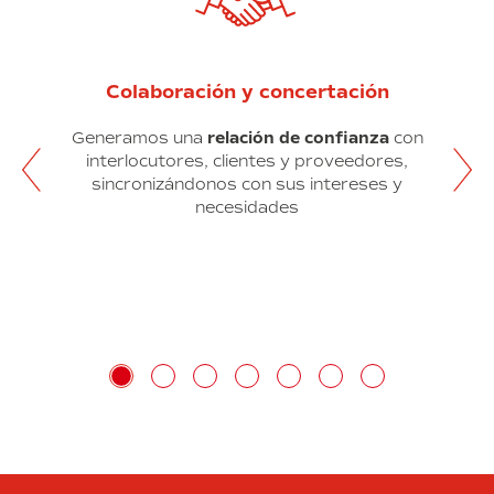
Colaboración y concertación
S
omía
Generamos una
relación de confianza
con
T
stra
interlocutores, clientes y proveedores,
inst
Ir al siguiente contenido
Ir al anterior contenido
ciera
sincronizándonos con sus intereses y
en t
o
necesidades
en
tores
stra