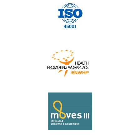
Ir a https://zfbarcelona.es/wp-content/upload