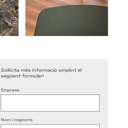
Sol·licita més informació omplint el
següent formulari
Empresa
Nom i cognoms