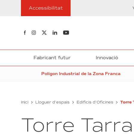
Anar
Accessibilitat
al
contingut
Segueix-nos al Facebook
Segueix-nos a Instagram
Segueix-nos a Twitter
Segueix-nos a Linkedin
Segueix-nos a Youtube
Fabricant futur
Innovació
Polígon Industrial de la Zona Franca
Inici
Lloguer d’espais
Edificis d’Oficines
Torre 
Torre Tarr