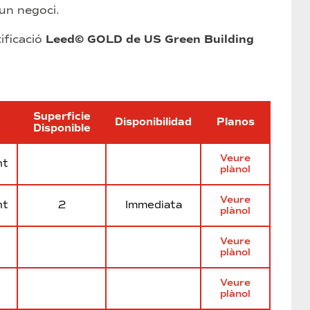
 un negoci.
ificació
Leed© GOLD de US Green Building
Superficie
Disponibilidad
Planos
Disponible
Veure
nt
plànol
Veure
nt
2
Immediata
plànol
Veure
plànol
Veure
plànol