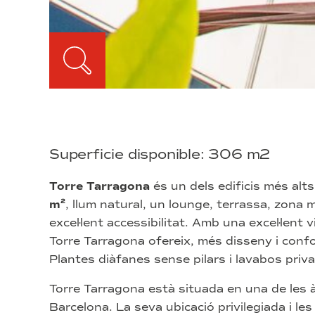
Superficie disponible: 306 m2
Torre Tarragona
és un dels edificis més alts
m²
, llum natural, un lounge, terrassa, zona m
excel·lent accessibilitat. Amb una excel·lent 
Torre Tarragona ofereix, més disseny i confo
Plantes diàfanes sense pilars i lavabos privat
Torre Tarragona està situada en una de les à
Barcelona. La seva ubicació privilegiada i les