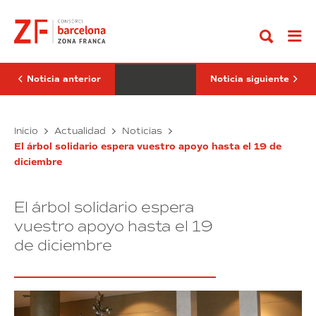
Ir
Montserrat
Consorci
al
reivindica
recibe
contenido
Barcelona
el
como
premio
capital
“Excelente
innovadora
comunicador”
y
por
Noticia anterior
Noticia siguiente
plural
su
promoción
de
Dolors
las
El
Inicio
Actualidad
Noticias
relaciones
Montserrat
Consorci
entre
El árbol solidario espera vuestro apoyo hasta el 19 de
reivindica
recibe
Yiwu
diciembre
Barcelona
el
y
como
España
premio
capital
“Excelente
El árbol solidario espera
innovadora
comunicador”
y
por
vuestro apoyo hasta el 19
plural
su
de diciembre
promoción
de
las
relaciones
entre