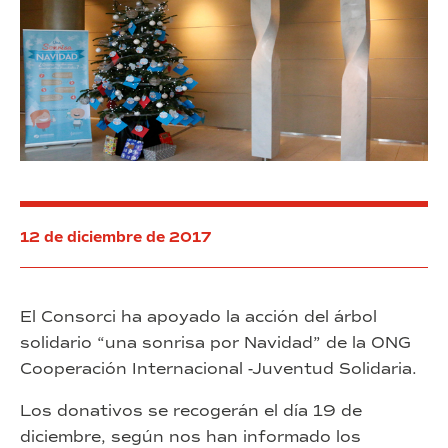
Yiwu
y
España
12 de diciembre de 2017
El Consorci ha apoyado la acción del árbol
solidario “una sonrisa por Navidad” de la ONG
Cooperación Internacional -Juventud Solidaria.
Los donativos se recogerán el día 19 de
diciembre, según nos han informado los