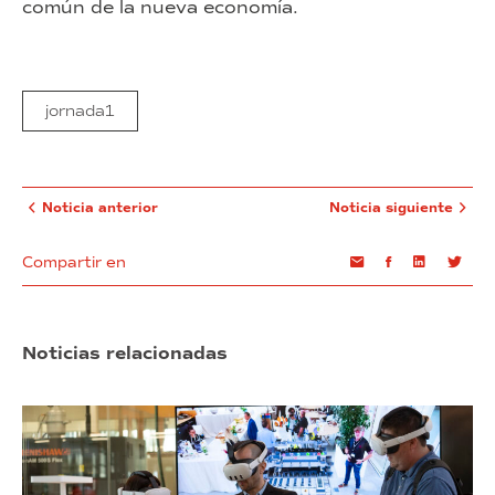
común de la nueva economía.
jornada1
Noticia anterior
Noticia siguiente
Compartir en
Email
Facebook
Linkedin
Twi
Noticias relacionadas