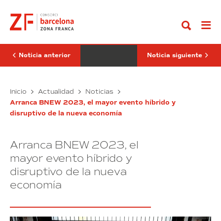
Ir
Barcelona
colaboración
al
reconocido
público-
contenido
como
privada
la
como
mejor
oportunidad
iniciativa
para
empresarial
la
Noticia anterior
Noticia siguiente
de
reindustrialización
España
del
territorio
DFactory
La
Inicio
Actualidad
Noticias
Barcelona
colaboración
Arranca BNEW 2023, el mayor evento híbrido y
reconocido
público-
disruptivo de la nueva economía
como
privada
la
como
mejor
oportunidad
Arranca BNEW 2023, el
iniciativa
para
empresarial
la
mayor evento híbrido y
de
reindustrialización
disruptivo de la nueva
España
del
economía
territorio