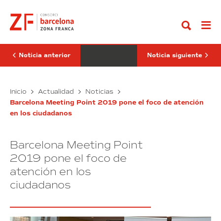
Ir
mundiales
Mercat
al
se
de
contenido
reunirán
Sant
en
Antoni,
Barcelona
el
para
World
debatir
Green
Noticia anterior
Noticia siguiente
sobre
Building
la
Council,
plena
HIP
inclusión
Líderes
YMayordomo
El
Inicio
Actualidad
Noticias
de
(Barcelona),
mundiales
Mercat
las
premios
Barcelona Meeting Point 2019 pone el foco de atención
se
de
personas
BMP
en los ciudadanos
reunirán
Sant
con
2019
discapacidad
en
Antoni,
Barcelona
el
Barcelona Meeting Point
para
World
debatir
Green
2019 pone el foco de
sobre
Building
atención en los
la
Council,
ciudadanos
plena
HIP
inclusión
YMayordomo
de
(Barcelona),
las
premios