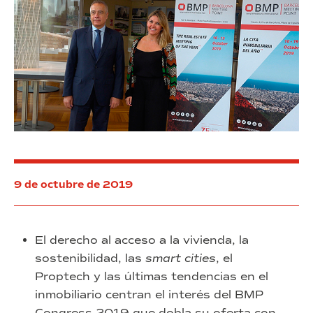
personas
BMP
con
2019
discapacidad
9 de octubre de 2019
El derecho al acceso a la vivienda, la
sostenibilidad, las
smart cities
, el
Proptech y las últimas tendencias en el
inmobiliario centran el interés del BMP
Congress 2019 que dobla su oferta con