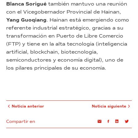
Blanca Sorigué
también mantuvo una reunión
con el Vicegobernador Provincial de Hainan,
Yang Guoqiang
. Hainan está emergiendo como
referente industrial estratégico, gracias a su
transformación en Puerto de Libre Comercio
(FTP) y tiene en la alta tecnología (inteligencia
artificial, blockchain, biotecnología,
semiconductores y economía digital), uno de
los pilares principales de su economía.
Noticia anterior
Noticia siguiente
Compartir en
Email
Facebook
Linkedin
Twi