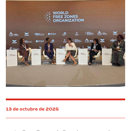
colaboración
sus
público-
principios
privada
13 de octubre de 2025