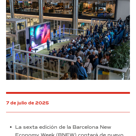
producción
euros
de
de
Ebro
facturación
Factory
este
año
7 de julio de 2025
La sexta edición de la Barcelona New
Economy Week (BNEW) contará de nuevo