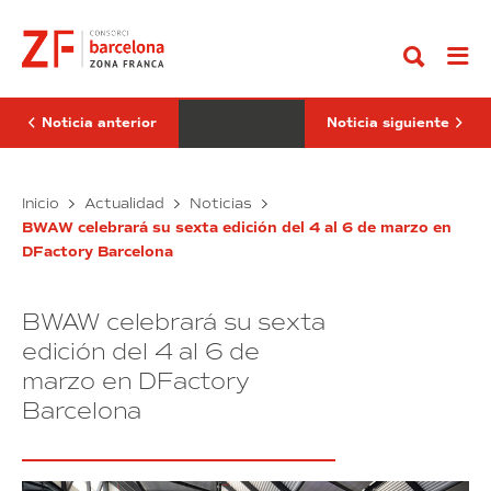
Ir
se
Distrito
al
incorpora
4.0
contenido
a
de
DFactory
Barcelona
Barcelona
avanza
para
en
responder
la
Noticia anterior
Noticia siguiente
a
transición
los
energética
retos
con
actuales
Sylo
nuevas
El
Inicio
Actualidad
Noticias
y
instalaciones
se
Distrito
futuros
fotovoltaicas
BWAW celebrará su sexta edición del 4 al 6 de marzo en
incorpora
4.0
de
DFactory Barcelona
a
de
la
industria
DFactory
Barcelona
Barcelona
avanza
BWAW celebrará su sexta
para
en
responder
la
edición del 4 al 6 de
a
transición
marzo en DFactory
los
energética
Barcelona
retos
con
actuales
nuevas
y
instalaciones
futuros
fotovoltaicas