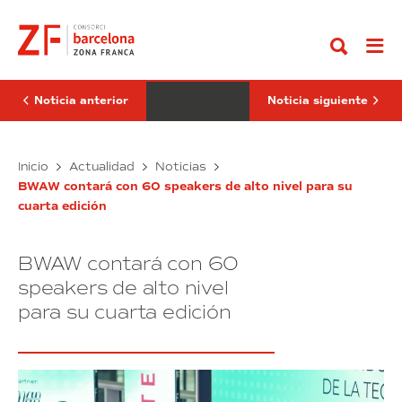
Ir
cumple
4.0
al
30
Incubator
contenido
años
expone
al
sus
servicio
innovadores
del
proyectos
desarrollo
en
Noticia anterior
Noticia siguiente
logístico
el
sostenible
4YFN
de
2024
Catalunya
BCL
Logistics
Inicio
Actualidad
Noticias
cumple
4.0
BWAW contará con 60 speakers de alto nivel para su
30
Incubator
cuarta edición
años
expone
al
sus
servicio
innovadores
BWAW contará con 60
del
proyectos
desarrollo
en
speakers de alto nivel
logístico
el
para su cuarta edición
sostenible
4YFN
de
2024
Catalunya