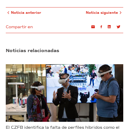
Noticia anterior
Noticia siguiente
Compartir en
Email
Facebook
Linkedin
Twi
Noticias relacionadas
El CZFB identifica la falta de perfiles híbridos como el