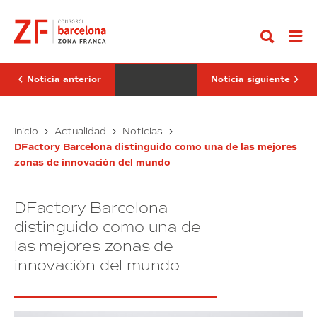
Ir
28º
conocimiento
al
edición
impregnará
contenido
del
el
SIL
recinto
Barcelona
ferial
reunirá
del
más
SIL
Noticia anterior
Noticia siguiente
de
Barcelona
160
con
innovaciones
siete
y
La
espacios
El
Inicio
Actualidad
Noticias
cerca
de
28º
conocimiento
de
contenido
DFactory Barcelona distinguido como una de las mejores
edición
impregnará
80
zonas de innovación del mundo
del
el
startups
SIL
recinto
Barcelona
ferial
DFactory Barcelona
reunirá
del
más
SIL
distinguido como una de
de
Barcelona
las mejores zonas de
160
con
innovación del mundo
innovaciones
siete
y
espacios
cerca
de
de
contenido