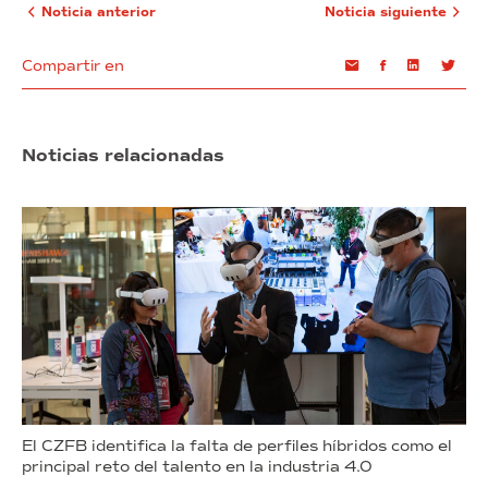
Noticia anterior
Noticia siguiente
Compartir en
Email
Facebook
Linkedin
Twi
Noticias relacionadas
El CZFB identifica la falta de perfiles híbridos como el
principal reto del talento en la industria 4.0