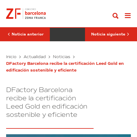
Ir
Startup
vicepresidente
al
Innovation
de
contenido
Hub
la
del
Generalitat
SIL
de
selecciona
Catalunya
a
visita
Noticia anterior
Noticia siguiente
las
el
10
DFactory
empresas
Barcelona
más
El
El
Inicio
Actualidad
Noticias
disruptivas
Startup
vicepresidente
del
DFactory Barcelona recibe la certificación Leed Gold en
Innovation
de
sector
edificación sostenible y eficiente
Hub
la
del
Generalitat
SIL
de
DFactory Barcelona
selecciona
Catalunya
a
visita
recibe la certificación
las
el
Leed Gold en edificación
10
DFactory
sostenible y eficiente
empresas
Barcelona
más
disruptivas
del