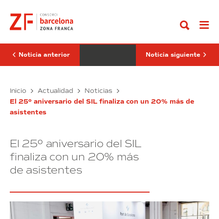
Ir
AENA
apuesta
al
y
por
contenido
la
BNEW
Incubadora
y
Logística
se
4.0
estrena
reciben
como
Noticia anterior
Noticia siguiente
el
patrocinador
premio
BEARTH
a
de
la
Biomedical,
la
Ibercaja
Inicio
Actualidad
Noticias
Mejor
vertical
AENA
apuesta
Innovación
Sustainability
El 25º aniversario del SIL finaliza con un 20% más de
y
por
del
asistentes
la
BNEW
SIL
2023
Incubadora
y
Logística
se
El 25º aniversario del SIL
4.0
estrena
reciben
como
finaliza con un 20% más
el
patrocinador
de asistentes
premio
BEARTH
a
de
la
la
Mejor
vertical
Innovación
Sustainability