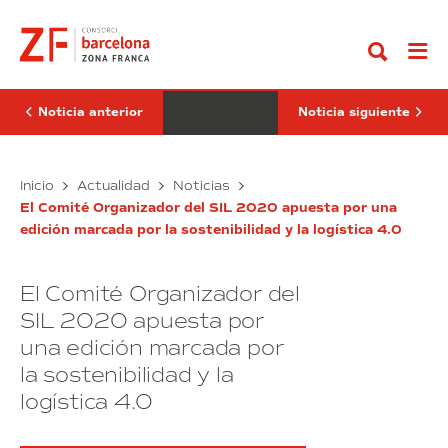
Ir
Zona
Spirit
al
Franca
Barcelona,
contenido
de
las
Barcelona
jornadas
explora
de
nuevas
los
oportunidades
emprendedores
Noticia anterior
Noticia siguiente
de
para
negocio
los
en
emprendedores
Tánger
La
Tech
Inicio
Actualidad
Noticias
Zona
Spirit
El Comité Organizador del SIL 2020 apuesta por una
Franca
Barcelona,
edición marcada por la sostenibilidad y la logística 4.0
de
las
Barcelona
jornadas
explora
de
El Comité Organizador del
nuevas
los
oportunidades
emprendedores
SIL 2020 apuesta por
de
para
una edición marcada por
negocio
los
la sostenibilidad y la
en
emprendedores
Tánger
logística 4.0