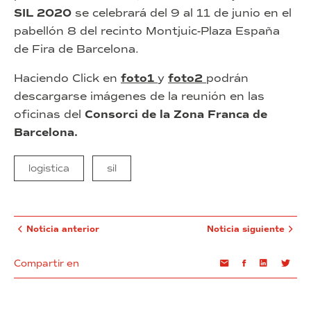
SIL 2020
se celebrará del 9 al 11 de junio en el
pabellón 8 del recinto Montjuic-Plaza España
de Fira de Barcelona.
Haciendo Click en
foto1
y
foto2
podrán
descargarse imágenes de la reunión en las
oficinas del
Consorci de la Zona Franca de
Barcelona.
logistica
sil
Noticia anterior
Noticia siguiente
Compartir en
Email
Facebook
Linkedin
Twi