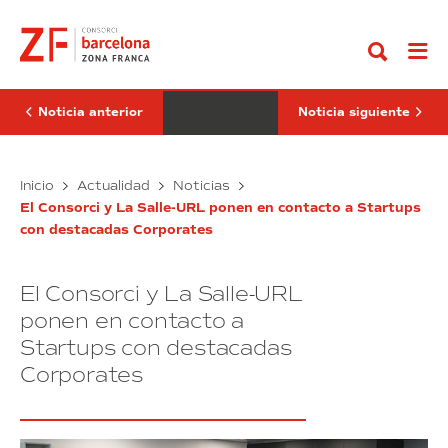
Ir
Navarro
CZFB
al
expone
aprueba
contenido
en
el
la
presupuesto
Cumbre
para
del
el
Clima
2020
Noticia anterior
Noticia siguiente
COP25
con
el
8,2
proceso
millones
de
Pere
de
El
Inicio
Actualidad
Noticias
transformación
€
Navarro
CZFB
de
de
El Consorci y La Salle-URL ponen en contacto a Startups
expone
aprueba
la
previsión
con destacadas Corporates
en
el
Zona
de
Franca
la
beneficio
presupuesto
de
y
Cumbre
para
Barcelona
20,4
El Consorci y La Salle-URL
del
el
millones
Clima
2020
ponen en contacto a
de
COP25
inversión
con
Startups con destacadas
el
8,2
Corporates
proceso
millones
de
de
transformación
€
de
de