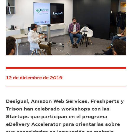
la
previsión
Zona
de
Franca
beneficio
de
y
Barcelona
20,4
millones
de
inversión
12 de diciembre de 2019
Desigual, Amazon Web Services, Freshperts y
Trison han celebrado workshops con las
Startups que participan en el programa
eDelivery Accelerator para orientarlas sobre