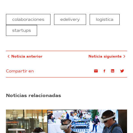
colaboraciones
edelivery
logistica
startups
Noticia anterior
Noticia siguiente
Compartir en
Email
Facebook
Linkedin
Twi
Noticias relacionadas