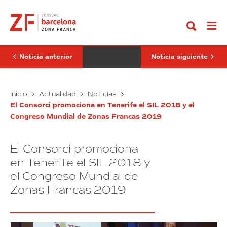
Ir
WFZO
Consorci
al
confirma
saca
contenido
que
a
Barcelona
concurso
será
público
la
el
sede
fichaje
Noticia anterior
Noticia siguiente
del
de
Congreso
un/a
Mundial
estratega
de
La
para
El
Inicio
Actualidad
Noticias
Zonas
la
WFZO
Consorci
Francas
economía
El Consorci promociona en Tenerife el SIL 2018 y el
confirma
saca
2019
4.0
Congreso Mundial de Zonas Francas 2019
que
a
Barcelona
concurso
será
público
El Consorci promociona
la
el
sede
fichaje
en Tenerife el SIL 2018 y
del
de
el Congreso Mundial de
Congreso
un/a
Zonas Francas 2019
Mundial
estratega
de
para
Zonas
la
Francas
economía