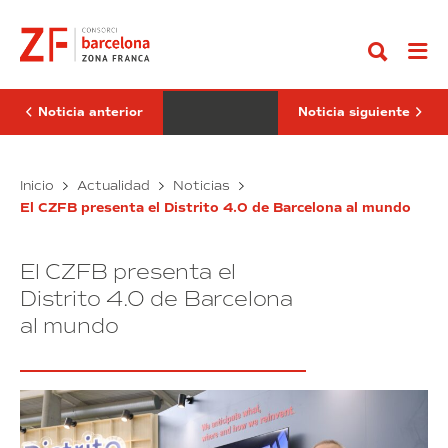
Ir
CZFB
robótica
al
presenta
quirúrgica
contenido
ante
mínimamente
30
invasiva
cónsules
de
su
RobSurgical
apuesta
se
Noticia anterior
Noticia siguiente
internacional
une
por
al
liderar
ecosistema
la
El
de
La
Inicio
Actualidad
Noticias
industria
DFactory
CZFB
robótica
4.0
Barcelona
El CZFB presenta el Distrito 4.0 de Barcelona al mundo
presenta
quirúrgica
ante
mínimamente
30
invasiva
El CZFB presenta el
cónsules
de
su
RobSurgical
Distrito 4.0 de Barcelona
apuesta
se
al mundo
internacional
une
por
al
liderar
ecosistema
la
de
industria
DFactory
4.0
Barcelona