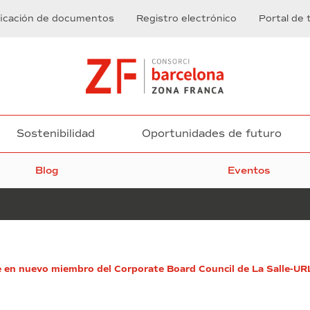
ficación de documentos
Registro electrónico
Portal de 
Sostenibilidad
Oportunidades de futuro
Blog
Eventos
La
e en nuevo miembro del Corporate Board Council de La Salle-UR
reindustrialización
de
los