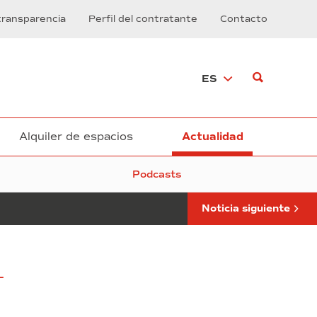
reindustrialización
transparencia
Perfil del contratante
Contacto
de
los
terrenos
de
ES
Nissan
finaliza
con
la
adjudicación
Alquiler de espacios
Actualidad
a
la
Podcasts
empresa
Goodman
Noticia siguiente
L