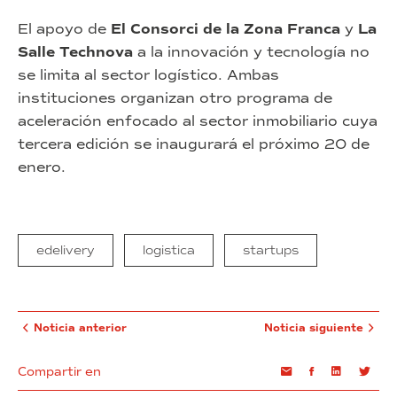
El apoyo de
El Consorci de la Zona Franca
y
La
Salle Technova
a la innovación y tecnología no
se limita al sector logístico. Ambas
instituciones organizan otro programa de
aceleración enfocado al sector inmobiliario cuya
tercera edición se inaugurará el próximo 20 de
enero.
edelivery
logistica
startups
Noticia anterior
Noticia siguiente
Compartir en
Email
Facebook
Linkedin
Twi