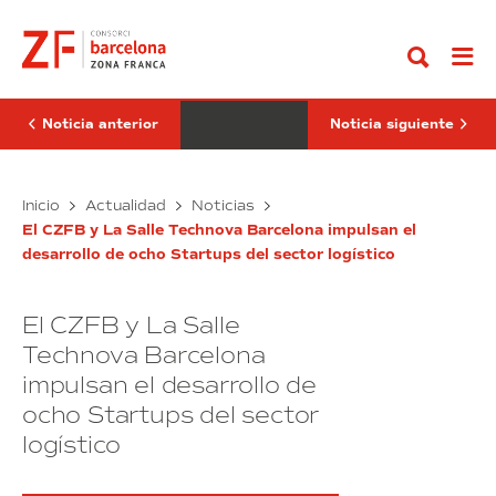
Ir
CZFB
CZFB
al
aprueba
y
contenido
el
La
presupuesto
Salle-
para
URL
el
potencian
2020
la
Noticia anterior
Noticia siguiente
con
innovación
8,2
de
millones
seis
de
El
startups
El
Inicio
Actualidad
Noticias
€
inmobiliarias
CZFB
CZFB
de
en
El CZFB y La Salle Technova Barcelona impulsan el
aprueba
y
previsión
el
desarrollo de ocho Startups del sector logístico
el
La
de
segundo
beneficio
presupuesto
BMP
Salle-
y
Accelerator
para
URL
20,4
Program
El CZFB y La Salle
el
potencian
millones
2020
la
Technova Barcelona
de
inversión
con
innovación
impulsan el desarrollo de
8,2
de
ocho Startups del sector
millones
seis
de
startups
logístico
€
inmobiliarias
de
en