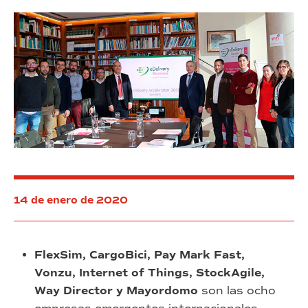
previsión
el
de
segundo
beneficio
BMP
y
Accelerator
20,4
Program
millones
de
inversión
14 de enero de 2020
FlexSim, CargoBici, Pay Mark Fast,
Vonzu, Internet of Things, StockAgile,
Way Director y Mayordomo
son las ocho