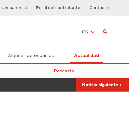
el
transparencia
Perfil del contratante
Contacto
SIL
2018,
la
gran
ES
cita
de
la
logística
en
Alquiler de espacios
Actualidad
el
sur
Podcasts
de
Europa
Noticia siguiente