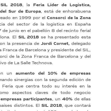
l
SIL 2018
, la
Feria Líder de Logística,
 del Sur de Europa
, está de enhorabuena
reado en 1999 por el
Consorci de la Zona
ncia del sector de la logística en España
 de junio en el pabellón 8 del recinto ferial
lona. El
SIL 2018
se ha presentado esta
on la presencia de
Jordi Cornet,
delegado
a Franca de Barcelona y presidente del SIL,
sorci de la Zona Franca de Barcelona y del
tivo de La Salle Technova.
con un
aumento del 10% de empresas
ando sinergias con la segunda edición de
a Feria que centra todo su interés en la
a como aspectos claves de todo negocio
empresas participantes
, un
40%
de ellas
aíses distintos. El
SIL 2018
, que contará