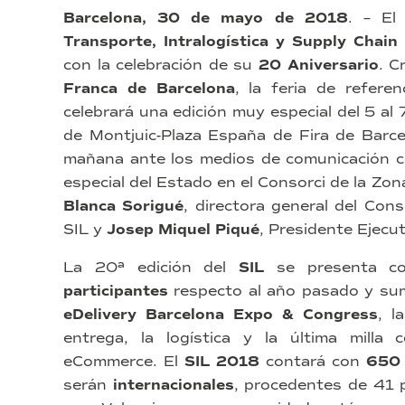
Barcelona, 30 de mayo de 2018
. – E
Transporte, Intralogística y Supply Chain
con la celebración de su
20 Aniversario
. C
Franca de Barcelona
, la feria de refere
celebrará una edición muy especial del 5 al 7
de Montjuic-Plaza España de Fira de Barce
mañana ante los medios de comunicación c
especial del Estado en el Consorci de la Zon
Blanca Sorigué
, directora general del Con
SIL y
Josep Miquel Piqué
, Presidente Ejecu
La 20ª edición del
SIL
se presenta 
participantes
respecto al año pasado y sum
eDelivery Barcelona Expo & Congress
, l
entrega, la logística y la última mill
eCommerce. El
SIL 2018
contará con
650 
serán
internacionales
, procedentes de 41 p