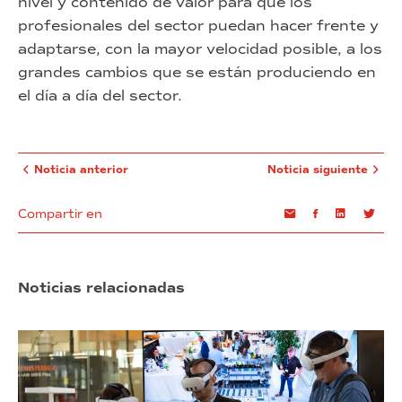
nivel y contenido de valor para que los
profesionales del sector puedan hacer frente y
adaptarse, con la mayor velocidad posible, a los
grandes cambios que se están produciendo en
el día a día del sector.
Noticia anterior
Noticia siguiente
Compartir en
Email
Facebook
Linkedin
Twi
Noticias relacionadas