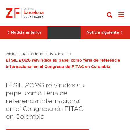
Ir
Zona
Zona
al
Franca
Franca
contenido
de
de
Barcelona
Barcelona
y
presenta
el
sus
Ayuntamiento
presupuestos
Noticia anterior
Noticia siguiente
de
2026
L’Hospitalet
que
se
consolidan
unen
La
una
La
Inicio
Actualidad
Noticias
para
tendencia
Zona
Zona
fomentar
de
El SIL 2026 reivindica su papel como feria de referencia
Franca
Franca
el
estabilidad
internacional en el Congreso de FITAC en Colombia
de
de
talento,
la
Barcelona
Barcelona
innovación
y
presenta
y
El SIL 2026 reivindica su
el
sus
el
Ayuntamiento
presupuestos
papel como feria de
desarrollo
empresarial
de
2026
referencia internacional
L’Hospitalet
que
en el Congreso de FITAC
se
consolidan
unen
una
en Colombia
para
tendencia
fomentar
de