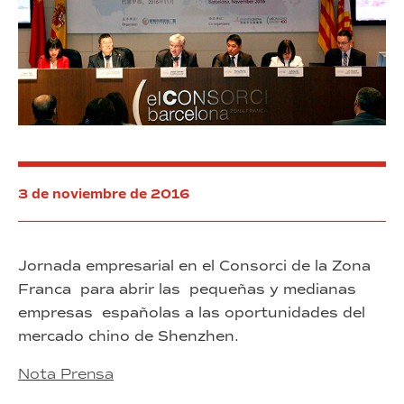
meses
de
noviembre
y
diciembre
3 de noviembre de 2016
Jornada empresarial en el Consorci de la Zona
Franca para abrir las pequeñas y medianas
empresas españolas a las oportunidades del
mercado chino de Shenzhen.
Nota Prensa