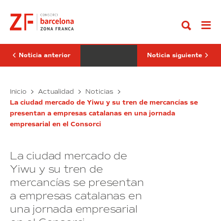
Ir
Consorci,
ministro
al
designado
de
contenido
para
Industria
organizar
de
el
la
Congreso
República
Mundial
Dominicana
Noticia anterior
Noticia siguiente
de
y
Zonas
su
Francas
dirección
de
El
de
El
Inicio
Actualidad
Noticias
2019
zonas
Consorci,
ministro
francas
La ciudad mercado de Yiwu y su tren de mercancías se
designado
de
visitan
presentan a empresas catalanas en una jornada
para
Industria
el
empresarial en el Consorci
organizar
Consorci
de
el
la
Congreso
República
La ciudad mercado de
Mundial
Dominicana
de
y
Yiwu y su tren de
Zonas
su
mercancías se presentan
Francas
dirección
a empresas catalanas en
de
de
2019
zonas
una jornada empresarial
francas