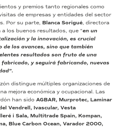
ientos y premios tanto regionales como
visitas de empresas y entidades del sector
ís. Por su parte,
Blanca Sorigué
, directora
a a los buenos resultados, que “
en un
lización y la innovación, es crucial
tmo de los avances, sino que también
elentes resultados son fruto de una
 fabricado, y seguirá fabricando, nuevas
dad”.
zón distingue múltiples organizaciones de
a mejora económica y ocupacional. Las
rdón han sido
AGBAR, Murprotec, Laminar
el Vendrell, Ivascular, Vesta
eré i Sala, Multitrade Spain, Kompan,
ma, Blue Carbon Ocean, Varador 2000,