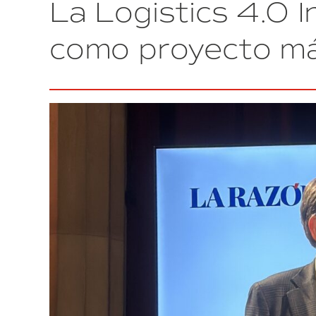
La Logistics 4.0 
Incubadora
Logística
4.0
como proyecto má
del
CZFB
levantan
13,6
millones
de
euros
en
2023