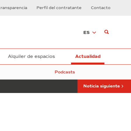
Sorigué
transparencia
Perfil del contratante
Contacto
es
galardonada
con
el
ES
Premio
Admira
2023
Alquiler de espacios
Actualidad
Podcasts
Noticia siguiente