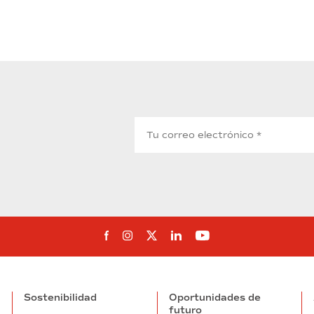
Síguenos en Facebook
Síguenos en Instagram
Síguenos en Twitter
Síguenos en Linkedin
Síguenos en You
Sostenibilidad
Oportunidades de
futuro