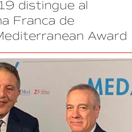
 distingue al
desarrollo
sostenible
en
na Franca de
la
Zona
 Mediterranean Award
Franca