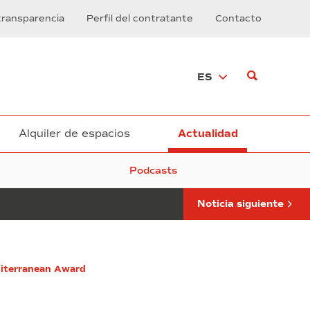
al
transparencia
Perfil del contratante
Contacto
frente
del
desarrollo
sostenible
ES
en
la
Zona
Franca
Alquiler de espacios
Actualidad
Podcasts
Noticia siguiente
diterranean Award