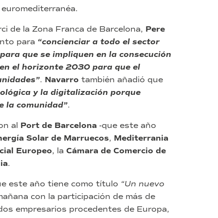
ón euromediterranéa.
rci de la Zona Franca de Barcelona,
Pere
ento para
“concienciar a todo el sector
para que se impliquen en la consecución
 en el horizonte 2030 para que el
unidades”
.
Navarro
también añadió que
lógica y la digitalización porque
de la comunidad”
.
on al
Port de Barcelona
-que este año
nergía Solar de Marruecos
,
Mediterrania
cial Europeo
, la
Cámara de Comercio de
ia
.
ue este año tiene como título
“Un nuevo
 mañana con la participación de más de
ados empresarios procedentes de Europa,