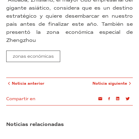
gigante asiático, considera que es un destino
estratégico y quiere desembarcar en nuestro
país antes de finalizar este año. También se
presentó la zona económica especial de
Zhengzhou
zonas económicas
Noticia anterior
Noticia siguiente
Compartir en
Email
Facebook
Linkedin
Twi
Noticias relacionadas