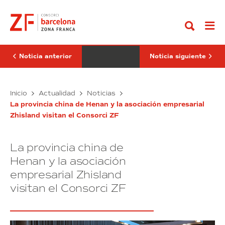
Ir
de
provincia
al
silencio
china
contenido
en
de
memoria
Henan
de
y
las
la
víctimas
asociación
Noticia anterior
Noticia siguiente
del
empresarial
atentado
Zhisland
de
visitan
Mánchester
Minuto
el
La
Inicio
Actualidad
Noticias
Consorci
de
provincia
La provincia china de Henan y la asociación empresarial
silencio
china
Zhisland visitan el Consorci ZF
en
de
memoria
Henan
de
y
La provincia china de
las
la
víctimas
asociación
Henan y la asociación
del
empresarial
empresarial Zhisland
atentado
Zhisland
visitan el Consorci ZF
de
visitan
Mánchester
el
Consorci