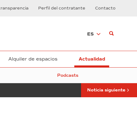
Navarro
transparencia
Perfil del contratante
Contacto
entrega
el
premio
a
ES
la
nadadora
Jessica
Vall
como
Alquiler de espacios
Actualidad
mejor
deportista
Podcasts
del
año
Noticia siguiente