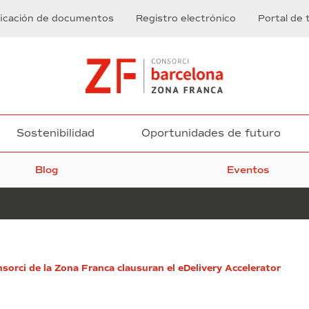
ficación de documentos
Registro electrónico
Portal de 
Sostenibilidad
Oportunidades de futuro
Blog
Eventos
Pere
nsorci de la Zona Franca clausuran el eDelivery Accelerator
Navarro
entrega
el