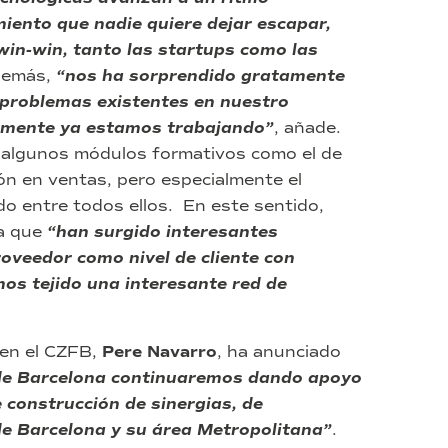
iento que nadie quiere dejar escapar,
win-win, tanto las startups como las
demás,
“nos ha sorprendido gratamente
 problemas existentes en nuestro
almente ya estamos trabajando”
, añade.
e algunos módulos formativos como el de
ión en ventas, pero especialmente el
do entre todos ellos. En este sentido,
ca que
“han surgido interesantes
roveedor como nivel de cliente con
s tejido una interesante red de
 en el CZFB,
Pere Navarro
, ha anunciado
 de Barcelona continuaremos dando apoyo
 construcción de sinergias, de
de Barcelona y su área Metropolitana”
.