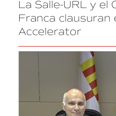
La Salle-URL y el 
del
Estado,
Ornella
Franca clausuran e
Chacón,
ha
Accelerator
visitado
el
Consorci
de
la
Zona
Franca