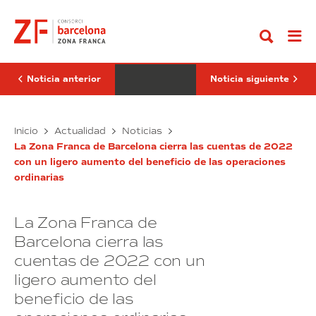
Ir
CZFB
Consorci
al
destaca
de
contenido
la
la
importancia
Zona
de
Franca
las
presenta
zonas
la
Noticia anterior
Noticia siguiente
económicas
incubadora
especiales
de
para
alta
acelerar
El
tecnología
El
Inicio
Actualidad
Noticias
la
en
CZFB
Consorci
industrialización
logística
La Zona Franca de Barcelona cierra las cuentas de 2022
destaca
de
de
4.0
con un ligero aumento del beneficio de las operaciones
la
la
África
ordinarias
importancia
Zona
de
Franca
las
presenta
La Zona Franca de
zonas
la
económicas
incubadora
Barcelona cierra las
especiales
de
cuentas de 2022 con un
para
alta
ligero aumento del
acelerar
tecnología
la
en
beneficio de las
industrialización
logística