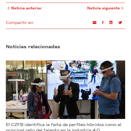
Noticia anterior
Noticia siguiente
Compartir en
Email
Facebook
Linkedin
Twi
Noticias relacionadas
El CZFB identifica la falta de perfiles híbridos como el
principal reto del talento en la industria 4.0