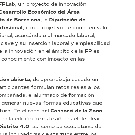
FPLab
, un proyecto de innovación
Desarrollo Económico del Área
o de Barcelona
, la
Diputación de
fesional
, con el objetivo de poner en valor
onal, acercándolo al mercado laboral,
lave y su inserción laboral y empleabilidad
e la innovación en el ámbito de la FP es
e conocimiento con impacto en las
ción abierta
, de aprendizaje basado en
rticipantes formulan retos reales a los
ompañada, el alumnado de formación
a generar nuevas formas educativas que
uro. En el caso del
Consorci de la Zona
 en la edición de este año es el de idear
Distrito 4.0
, así como su ecosistema de
 sus incubadoras de startups entre los