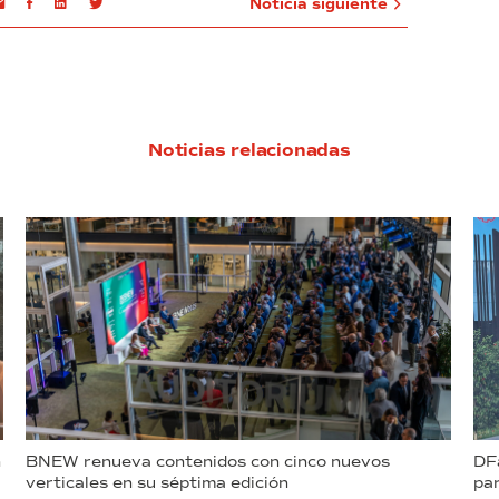
Email
Facebook
Linkedin
Twitter
Noticia siguiente
Noticias relacionadas
n
BNEW renueva contenidos con cinco nuevos
DFa
verticales en su séptima edición
par