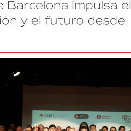
 Barcelona impulsa e
una
edición
marcada
ción y el futuro desde
por
el
uso
de
la
Inteligencia
Artificial
para
optimizar
procesos