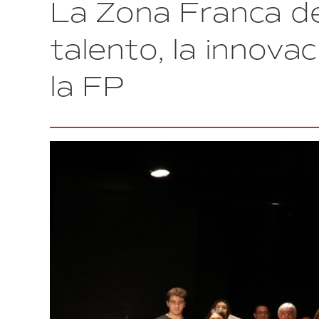
La Zona Franca de
con
la
participación
talento, la innova
de
más
la FP
de
100
startups