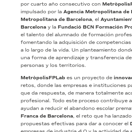
por cuarto año consecutivo con
Metròpolis
impulsado por la
Agencia Metropolitana de 
Metropolitana de Barcelona
, el
Ayuntamient
Barcelona
y la
Fundació BCN Formación Pro
el talento del alumnado de formación profesi
fomentando la adquisición de competencias c
a lo largo de la vida. Un planteamiento dond
una forma de aprendizaje y transferencia d
personas y los territorios.
MetròpolisFPLab
es un proyecto de
innova
retos, donde las empresas e instituciones pa
que da respuesta, de manera totalmente ac
profesional. Todo este proceso contribuye 
ayudan a reducir el abandono escolar premat
Franca de Barcelona
, el reto que ha lanzado
propuestas efectivas para dar a conocer el
empresas de industria 4.0 y la actividad de