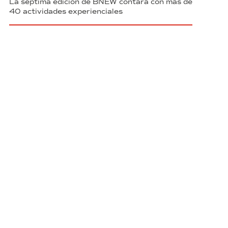
La séptima edición de BNEW contará con más de
40 actividades experienciales