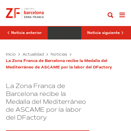
Ir
se
Consorci
al
suma
de
contenido
al
la
nodo
Zona
de
Franca
industria
de
4.0
Barcelona,
Noticia anterior
Noticia siguiente
de
nuevo
DFactory
socio
Barcelona
especial
SiOCAST
del
El
Inicio
Actualidad
Noticias
Pacte
se
Consorci
Industrial
La Zona Franca de Barcelona recibe la Medalla del
suma
de
de
Mediterráneo de ASCAME por la labor del DFactory
al
la
la
nodo
Regió
Zona
Metropolitana
de
Franca
de
La Zona Franca de
industria
de
Barcelona
4.0
Barcelona,
Barcelona recibe la
de
nuevo
Medalla del Mediterráneo
DFactory
socio
de ASCAME por la labor
Barcelona
especial
del
del DFactory
Pacte
Industrial