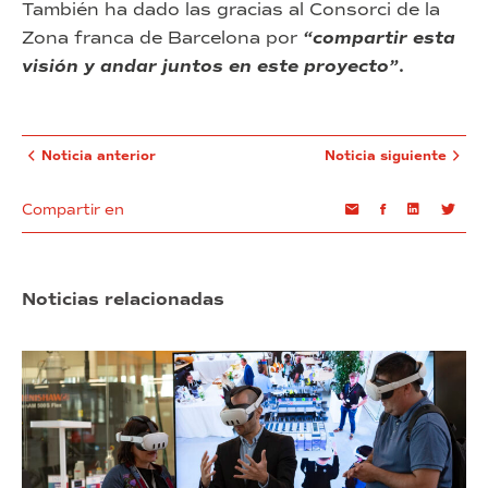
También ha dado las gracias al Consorci de la
Zona franca de Barcelona por
“compartir esta
visión y andar juntos en este proyecto”
.
Noticia anterior
Noticia siguiente
Compartir en
Email
Facebook
Linkedin
Twi
Noticias relacionadas