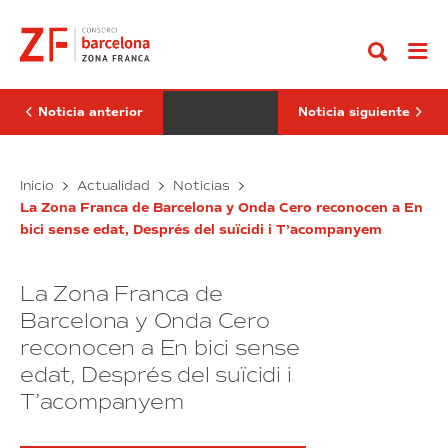
Ir
tendrá
empresa
al
en
líder
contenido
el
en
Puerto
robótica
de
industrial
Barcelona
de
la
China
Noticia anterior
Noticia siguiente
terminal
aterriza
de
en
café
España
más
BIT
a
La
Inicio
Actualidad
Noticias
avanzada
través
tendrá
empresa
del
de
La Zona Franca de Barcelona y Onda Cero reconocen a En
en
líder
sur
DFactory
bici sense edat, Després del suïcidi i T’acompanyem
el
en
de
Barcelona
Europa
Puerto
robótica
de
industrial
La Zona Franca de
Barcelona
de
la
China
Barcelona y Onda Cero
terminal
aterriza
reconocen a En bici sense
de
en
edat, Després del suïcidi i
café
España
más
a
T’acompanyem
avanzada
través
del
de