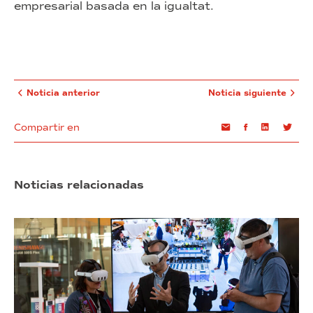
empresarial basada en la igualtat.
Noticia anterior
Noticia siguiente
Compartir en
Email
Facebook
Linkedin
Twi
Noticias relacionadas