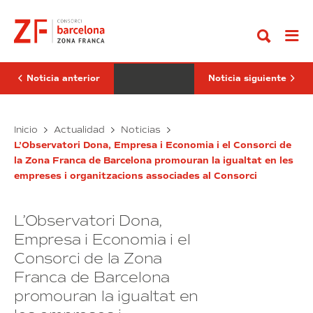
Ir
Navarro
innovador
al
asume
proyecto
contenido
la
ICIL
presidencia
LAB
de
se
BCL
ubicará
en
Noticia anterior
Noticia siguiente
el
DFactory
Barcelona
Pere
El
Inicio
Actualidad
Noticias
Navarro
innovador
L’Observatori Dona, Empresa i Economia i el Consorci de
asume
proyecto
la Zona Franca de Barcelona promouran la igualtat en les
la
ICIL
empreses i organitzacions associades al Consorci
presidencia
LAB
de
se
BCL
ubicará
L’Observatori Dona,
en
el
Empresa i Economia i el
DFactory
Consorci de la Zona
Barcelona
Franca de Barcelona
promouran la igualtat en