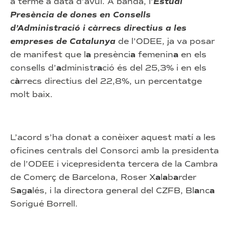
a terme a data d’avui. A banda, l’
Estudi
Presènci
a
de dones en Consells
d’Administr
a
ció i c
à
rrecs directius
a
les
empreses de C
a
t
a
luny
a
de l’ODEE, ja va posar
de manifest que l
a
presènci
a
femenin
a
en els
consells d’
a
dministr
a
ció és del 25,3% i en els
c
à
rrecs directius del 22,8%, un percentatge
molt baix.
L’acord s’ha donat a conèixer aquest matí a les
oficines centrals del Consorci amb la presidenta
de l’ODEE i vicepresidenta tercera de la Cambra
de Comerç de Barcelona, Roser X
a
l
a
b
a
rder
S
a
g
a
lés, i la directora general del CZFB, Bl
a
nc
a
Sorigué Borrell.