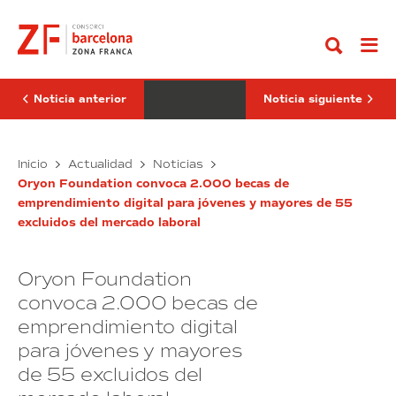
Ir
SIL
Covid-
al
eDelivery
19
contenido
Barcelona
ha
Congress
visibilizado
pone
a
el
la
foco
logística
Noticia anterior
Noticia siguiente
en
como
la
un
innovación,
sector
el
El
de
El
Inicio
Actualidad
Noticias
talento
primera
SIL
Covid-
y
necesidad
Oryon Foundation convoca 2.000 becas de
eDelivery
19
la
entre
emprendimiento digital para jóvenes y mayores de 55
Barcelona
ha
sostenibilidad
la
excluidos del mercado laboral
Congress
ciudadanía
visibilizado
pone
a
el
la
Oryon Foundation
foco
logística
en
como
convoca 2.000 becas de
la
un
emprendimiento digital
innovación,
sector
para jóvenes y mayores
el
de
talento
primera
de 55 excluidos del
y
necesidad