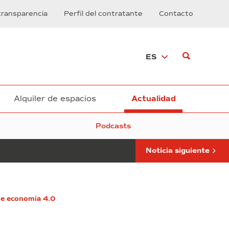
CZFB
transparencia
Perfil del contratante
Contacto
patrocina
una
ópera
creada
ES
colectivamente
por
más
de
800
Alquiler de espacios
Actualidad
alumnos
de
Podcasts
20
institutos
catalanes
Noticia siguiente
 de economía 4.0