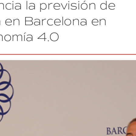
cia la previsión de
ópera
creada
colectivamente
n en Barcelona en
por
más
nomía 4.0
de
800
alumnos
de
20
institutos
catalanes