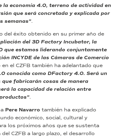
 la economía 4.0, terreno de actividad en
rsión que será concretada y explicada por
mas semanas”
.
o del éxito obtenido en su primer año de
liación del 3D Factory Incubator, la
3D que estamos liderando conjuntamente
dación INCYDE de las Cámaras de Comercio
do en el CZFB también ha adelantado que
4.0 conocida como DFactory 4.0. Será un
es que fabricarán cosas de manera
será la capacidad de relación entre
 productos”
.
na
Pere Navarro
también ha explicado
ndo económico, social, cultural y
 para los próximos años que se sustenta
 del CZFB a largo plazo, el desarrollo