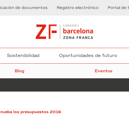
ficación de documentos
Registro electrónico
Portal de 
Sostenibilidad
Oportunidades de futuro
Blog
Eventos
Tercera
prueba los presupuestos 2016
edición
del
premio