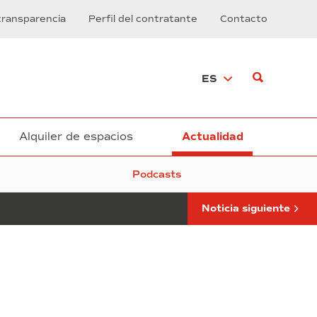
edición
transparencia
Perfil del contratante
Contacto
del
premio
Ciutat
Solidària,
ES
con
el
patrocinio
del
Consorci
Alquiler de espacios
Actualidad
Podcasts
Noticia siguiente