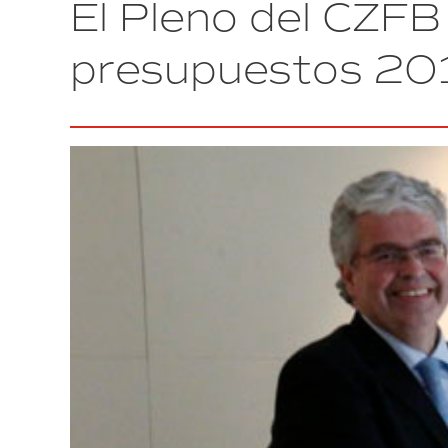
El Pleno del CZFB
El
Vigía
con
presupuestos 20
el
premio
a
la
Mejor
Iniciativa
Institucional
2015