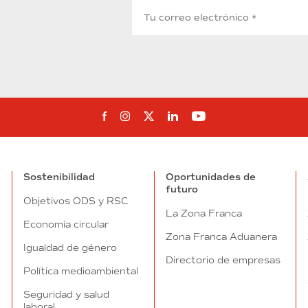
Síguenos en Facebook
Síguenos en Instagram
Síguenos en Twitter
Síguenos en Linkedin
Síguenos en You
Sostenibilidad
Oportunidades de
futuro
Objetivos ODS y RSC
La Zona Franca
Economía circular
Zona Franca Aduanera
Igualdad de género
Directorio de empresas
Política medioambiental
Seguridad y salud
laboral