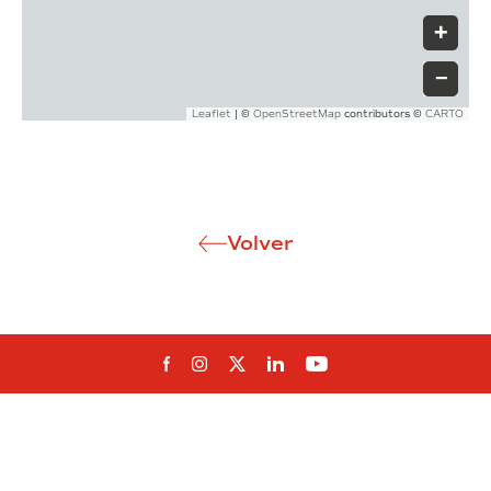
+
−
|
©
contributors ©
Leaflet
OpenStreetMap
CARTO
Volver
Síguenos en Facebook
Síguenos en Instagram
Síguenos en Twitter
Síguenos en Linkedin
Síguenos en You
Fabricando futuro
Innovación